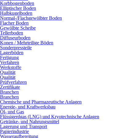
Korbbogenboden
Elliptischer Boden
Halbkugelboden
Normal-/Flachgewölbter Boden
Flacher Boden
Gewölbte Scheibe
Tellerboden
Diffuseurboden
Konen / Mehrteilige Böden
Sonderpressteile
Lagerböden
Fertigung
Verfahren
Werkstoffe
Qualität
Qualität
Prüfverfahren
Zertifikate
Branchen
Branchen
Chemische und Pharmazeutische Anlagen
Energie- und Kraftwerksbau
Öl- und Gas
Flüssigerdgas (LNG) und Kryotechnische Anlagen
Getränke- und Nahrungsmittel
Lagerung und Transport
Papierindustrie
Wasseraufbereitung